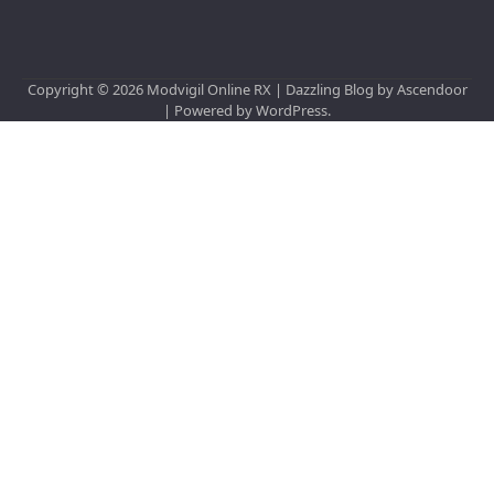
Copyright © 2026
Modvigil Online RX
| Dazzling Blog by
Ascendoor
| Powered by
WordPress
.