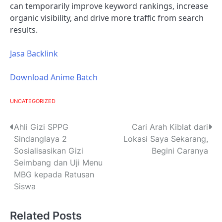
can temporarily improve keyword rankings, increase
organic visibility, and drive more traffic from search
results.
Jasa Backlink
Download Anime Batch
UNCATEGORIZED
P
Ahli Gizi SPPG
Cari Arah Kiblat dari
Sindanglaya 2
Lokasi Saya Sekarang,
o
Sosialisasikan Gizi
Begini Caranya
s
Seimbang dan Uji Menu
MBG kepada Ratusan
t
Siswa
n
Related Posts
a