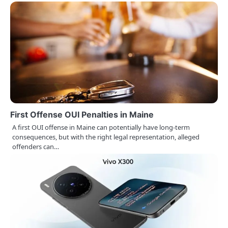
v
i
g
a
t
i
First Offense OUI Penalties in Maine
o
A first OUI offense in Maine can potentially have long-term
consequences, but with the right legal representation, alleged
n
offenders can…