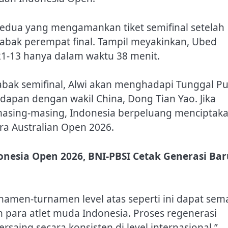
kedua yang mengamankan tiket semifinal setelah
babak perempat final. Tampil meyakinkan, Ubed
1-13 hanya dalam waktu 38 menit.
bak semifinal, Alwi akan menghadapi Tunggal Pu
pan dengan wakil China, Dong Tian Yao. Jika
sing-masing, Indonesia berpeluang menciptak
utra Australian Open 2026.
onesia Open 2026, BNI-PBSI Cetak Generasi Bar
amen-turnamen level atas seperti ini dapat sem
para atlet muda Indonesia. Proses regenerasi
ing secara konsisten di level internasional,”