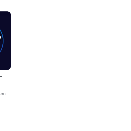
–
rom