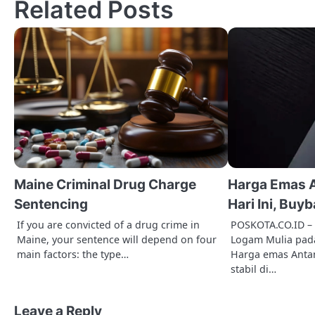
Related Posts
t
n
a
v
i
g
a
Maine Criminal Drug Charge
Harga Emas A
t
Sentencing
Hari Ini, Buy
i
If you are convicted of a drug crime in
POSKOTA.CO.ID – 
Maine, your sentence will depend on four
Logam Mulia pada
o
main factors: the type…
Harga emas Antam
stabil di…
n
Leave a Reply