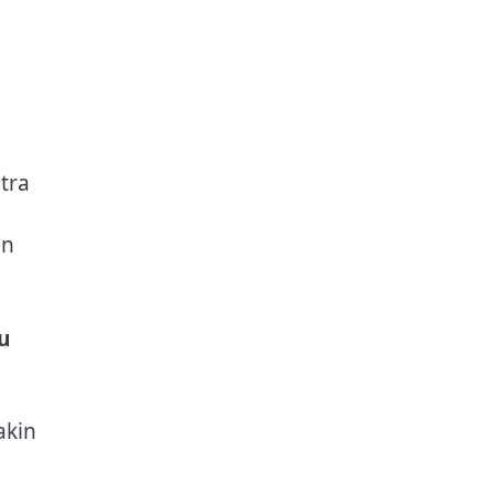
tra
an
u
akin