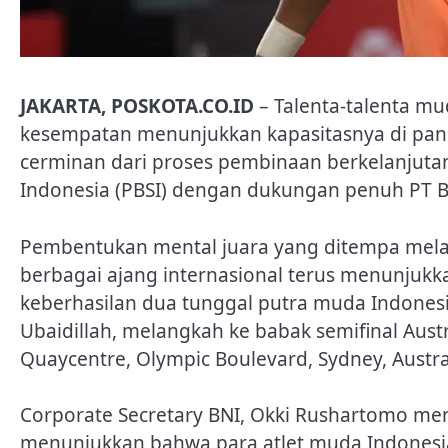
JAKARTA, POSKOTA.CO.ID
– Talenta-talenta m
kesempatan menunjukkan kapasitasnya di pan
cerminan dari proses pembinaan berkelanjutan
Indonesia (PBSI) dengan dukungan penuh PT Ba
Pembentukan mental juara yang ditempa melal
berbagai ajang internasional terus menunjukkan
keberhasilan dua tunggal putra muda Indones
Ubaidillah, melangkah ke babak semifinal Aus
Quaycentre, Olympic Boulevard, Sydney, Austra
Corporate Secretary BNI, Okki Rushartomo me
menunjukkan bahwa para atlet muda Indonesia