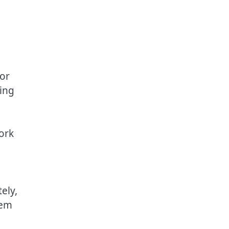
 or
king
ork
ely,
hem