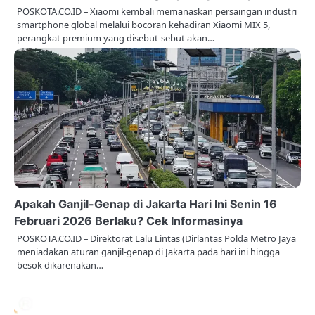
o
POSKOTA.CO.ID – Xiaomi kembali memanaskan persaingan industri
smartphone global melalui bocoran kehadiran Xiaomi MIX 5,
n
perangkat premium yang disebut-sebut akan…
Apakah Ganjil-Genap di Jakarta Hari Ini Senin 16
Februari 2026 Berlaku? Cek Informasinya
POSKOTA.CO.ID – Direktorat Lalu Lintas (Dirlantas Polda Metro Jaya
meniadakan aturan ganjil-genap di Jakarta pada hari ini hingga
besok dikarenakan…