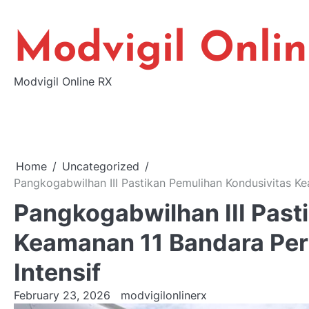
Skip
to
Modvigil Onli
content
Modvigil Online RX
Home
Uncategorized
Pangkogabwilhan III Pastikan Pemulihan Kondusivitas Ke
Pangkogabwilhan III Past
Keamanan 11 Bandara Peri
Intensif
February 23, 2026
modvigilonlinerx